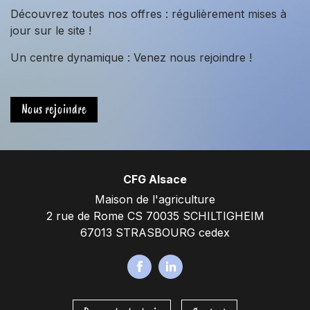
Découvrez toutes nos offres : régulièrement mises à
jour sur le site !
Un centre dynamique : Venez nous rejoindre !
Nous rejoindre
CFG Alsace
Maison de l'agriculture
2 rue de Rome CS 70035 SCHILTIGHEIM
67013 STRASBOURG cedex
F
L
a
i
c
n